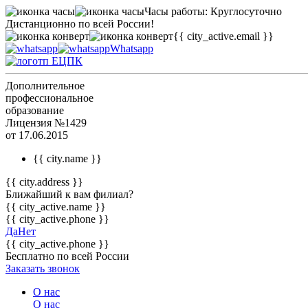
Часы работы: Круглосуточно
Дистанционно по всей России!
{{ city_active.email }}
Whatsapp
Дополнительное
профессиональное
образование
Лицензия №1429
от 17.06.2015
{{ city.name }}
{{ city.address }}
Ближайший к вам филиал?
{{ city_active.name }}
{{ city_active.phone }}
Да
Нет
{{ city_active.phone }}
Бесплатно по всей России
Заказать звонок
О нас
О нас