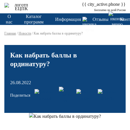
{{ city_active.phone }}
Бесплатно по всей России
О
Каталог
Информация
Отзывы
Конт
нас
программ
Главная
/
Новости
/
Как набрать баллы в ординатуру?
Как набрать баллы в
ординатуру?
26.08.2022
Поделиться