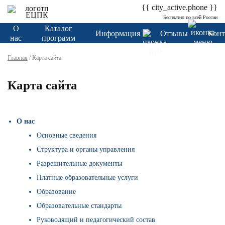
{{ city_active.phone }}
Бесплатно по всей России
О
Каталог
Информация
Отзывы
Конт
нас
программ
Главная
/
Карта сайта
Карта сайта
О нас
Основные сведения
Структура и органы управления
Разрешительные документы
Платные образовательные услуги
Образование
Образовательные стандарты
Руководящий и педагогический состав