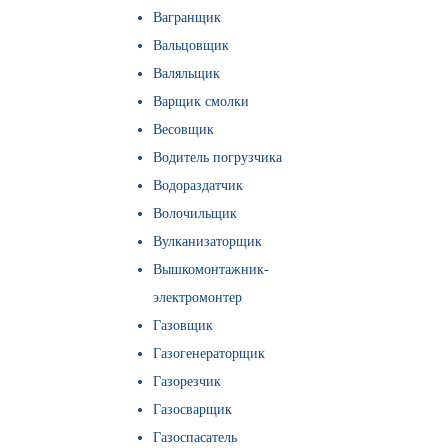
Вагранщик
Вальцовщик
Валяльщик
Варщик смолки
Весовщик
Водитель погрузчика
Водораздатчик
Волочильщик
Вулканизаторщик
Вышкомонтажник-
электромонтер
Газовщик
Газогенераторщик
Газорезчик
Газосварщик
Газоспасатель